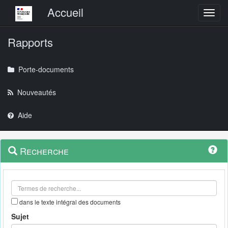
Menu principal
Accueil
Toggl
Rapports
Porte-documents
Nouveautés
Aide
Menu
Navigation
Recherche
contextuel
et
outils
annexes
dans le texte intégral des documents
Sujet