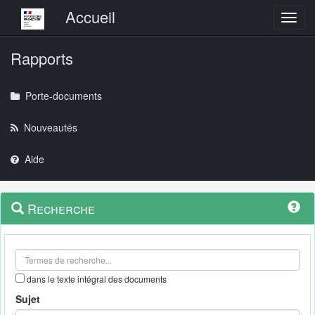
Menu principal
Accueil
Toggl
Rapports
Porte-documents
Nouveautés
Aide
Menu
Navigation
Recherche
contextuel
et
outils
annexes
dans le texte intégral des documents
Sujet