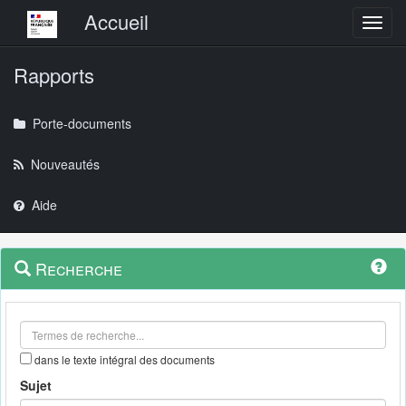
Menu principal
Accueil
Toggl
Rapports
Porte-documents
Nouveautés
Aide
Menu
Navigation
Recherche
contextuel
et
outils
annexes
dans le texte intégral des documents
Sujet