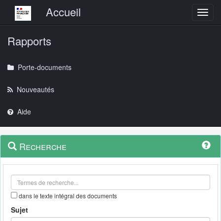
Menu principal
Accueil
Toggl
Rapports
Porte-documents
Nouveautés
Aide
Menu
Navigation
Recherche
contextuel
et
outils
annexes
dans le texte intégral des documents
Sujet