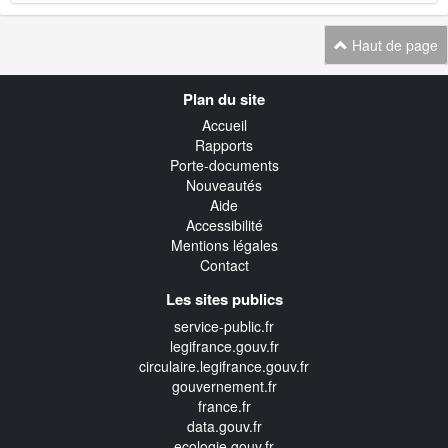
Haut de page
Navigation
Plan du site
transverse
Accueil
Rapports
Porte-documents
Nouveautés
Aide
Accessibilité
Mentions légales
Contact
Les sites publics
service-public.fr
legifrance.gouv.fr
circulaire.legifrance.gouv.fr
gouvernement.fr
france.fr
data.gouv.fr
ecologie.gouv.fr