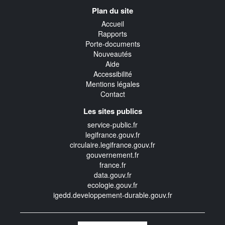
Navigation
Plan du site
transverse
Accueil
Rapports
Porte-documents
Nouveautés
Aide
Accessibilité
Mentions légales
Contact
Les sites publics
service-public.fr
legifrance.gouv.fr
circulaire.legifrance.gouv.fr
gouvernement.fr
france.fr
data.gouv.fr
ecologie.gouv.fr
igedd.developpement-durable.gouv.fr