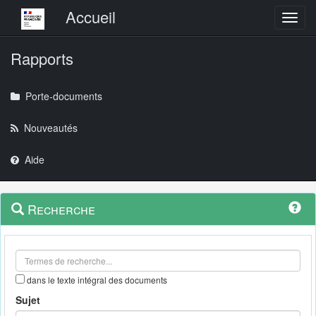
Menu principal
Accueil
Toggl
Rapports
Porte-documents
Nouveautés
Aide
Menu
Navigation
Recherche
contextuel
et
outils
annexes
dans le texte intégral des documents
Sujet