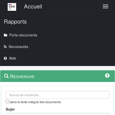
Menu principal
Accueil
Toggl
Rapports
Porte-documents
Nouveautés
Aide
Menu
Navigation
Recherche
contextuel
et
outils
annexes
dans le texte intégral des documents
Sujet