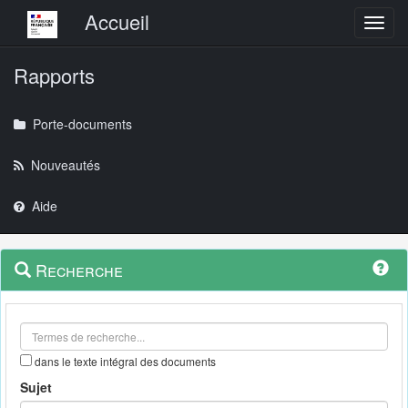
Menu principal
Accueil
Toggl
Rapports
Porte-documents
Nouveautés
Aide
Menu
Navigation
Recherche
contextuel
et
outils
annexes
dans le texte intégral des documents
Sujet