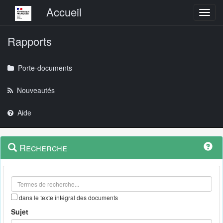
Menu principal
Accueil
Toggl
Rapports
Porte-documents
Nouveautés
Aide
Menu
Navigation
Recherche
contextuel
et
outils
annexes
dans le texte intégral des documents
Sujet