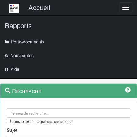
Menu principal
Accueil
Toggl
Rapports
Porte-documents
Nouveautés
Aide
Menu
Navigation
Recherche
contextuel
et
outils
annexes
dans le texte intégral des documents
Sujet