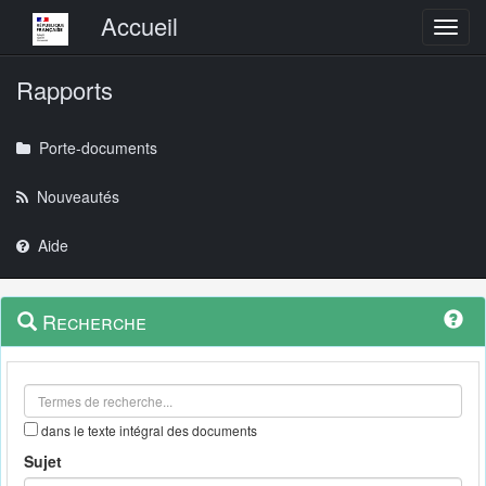
Menu principal
Accueil
Toggl
Rapports
Porte-documents
Nouveautés
Aide
Menu
Navigation
Recherche
contextuel
et
outils
annexes
dans le texte intégral des documents
Sujet