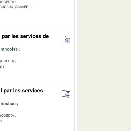
 (CGEDD)
 RURAUX (CGAAER)
1
l par les services de
rançoise
 (CGEDD)
-01
al par les services
hristian
 (CGEDD)
01