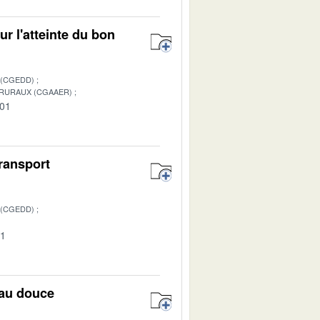
 l'atteinte du bon
 (CGEDD)
 RURAUX (CGAAER)
-01
transport
 (CGEDD)
01
eau douce