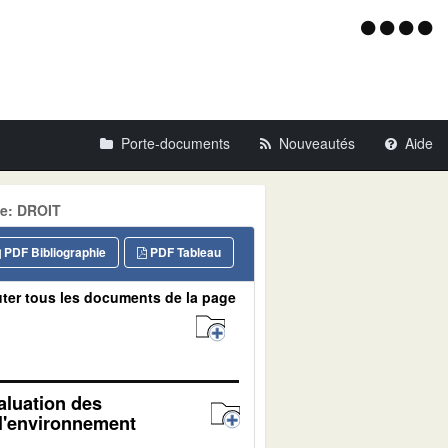
Menu
d'acce
Porte-documents
Nouveautés
Aide
ne: DROIT
PDF Bibliographie
PDF Tableau
ter tous les documents de la page
aluation des
 l'environnement