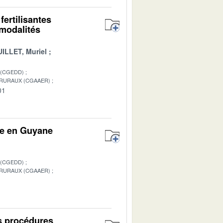
fertilisantes
 modalités
ILLET, Muriel
 (CGEDD)
 RURAUX (CGAAER)
01
sse en Guyane
 (CGEDD)
 RURAUX (CGAAER)
1
es procédures