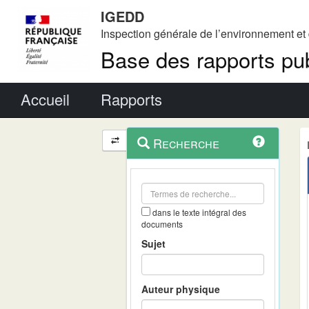
IGEDD
Inspection générale de l’environnement e
Base des rapports pub
Menu principal
Accueil
Rapports
Menu
Navigation
Recherche
contextuel
et
outils
annexes
dans le texte intégral des
documents
Sujet
Auteur physique