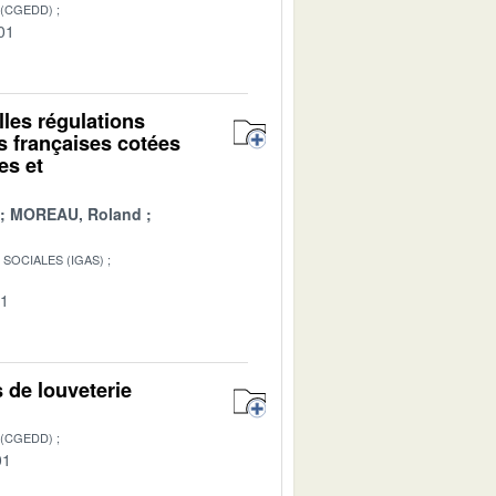
 (CGEDD)
01
elles régulations
s françaises cotées
es et
MOREAU, Roland
SOCIALES (IGAS)
01
 de louveterie
 (CGEDD)
01