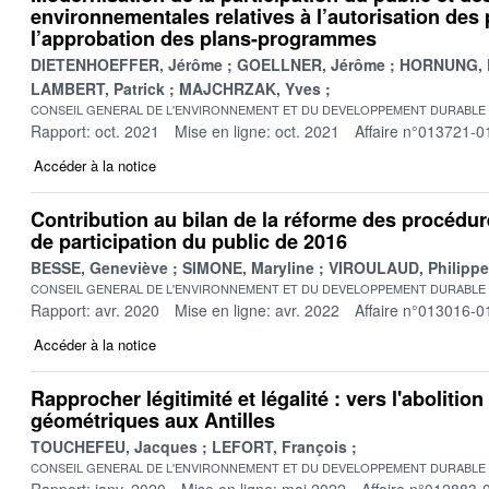
environnementales relatives à l’autorisation des 
l’approbation des plans-programmes
DIETENHOEFFER, Jérôme
GOELLNER, Jérôme
HORNUNG, 
LAMBERT, Patrick
MAJCHRZAK, Yves
CONSEIL GENERAL DE L'ENVIRONNEMENT ET DU DEVELOPPEMENT DURABLE
Rapport: oct. 2021
Mise en ligne: oct. 2021
Affaire n°013721-0
Accéder à la notice
Contribution au bilan de la réforme des procédur
de participation du public de 2016
BESSE, Geneviève
SIMONE, Maryline
VIROULAUD, Philippe
CONSEIL GENERAL DE L'ENVIRONNEMENT ET DU DEVELOPPEMENT DURABLE
Rapport: avr. 2020
Mise en ligne: avr. 2022
Affaire n°013016-0
Accéder à la notice
Rapprocher légitimité et légalité : vers l'aboliti
géométriques aux Antilles
TOUCHEFEU, Jacques
LEFORT, François
CONSEIL GENERAL DE L'ENVIRONNEMENT ET DU DEVELOPPEMENT DURABLE
Rapport: janv. 2020
Mise en ligne: mai 2022
Affaire n°012883-