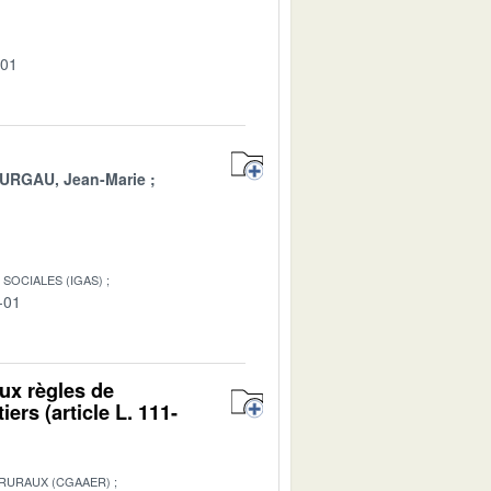
-01
URGAU, Jean-Marie
SOCIALES (IGAS)
-01
ux règles de
iers (article L. 111-
 RURAUX (CGAAER)