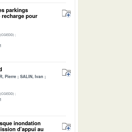
es parkings
e recharge pour
 (CGEDD)
1
d
, Pierre
SALIN, Ivan
 (CGEDD)
1
isque inondation
ission d’appui au