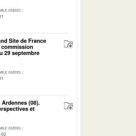
BLE (IGEDD)
01
and Site de France
la commission
du 29 septembre
BLE (IGEDD)
01
 Ardennes (08).
erspectives et
BLE (IGEDD)
-02