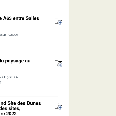
e A63 entre Salles
BLE (IGEDD)
01
 du paysage au
BLE (IGEDD)
01
and Site des Dunes
des sites,
bre 2022