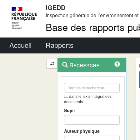
IGEDD
Inspection générale de l’environnement e
Base des rapports pub
Menu principal
Accueil
Rapports
Menu
Navigation
Recherche
contextuel
et
outils
annexes
dans le texte intégral des
documents
Sujet
Auteur physique