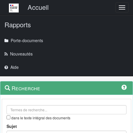
Menu principal
Accueil
Toggl
Rapports
Porte-documents
Nouveautés
Aide
Menu
Navigation
Recherche
contextuel
et
outils
annexes
dans le texte intégral des documents
Sujet