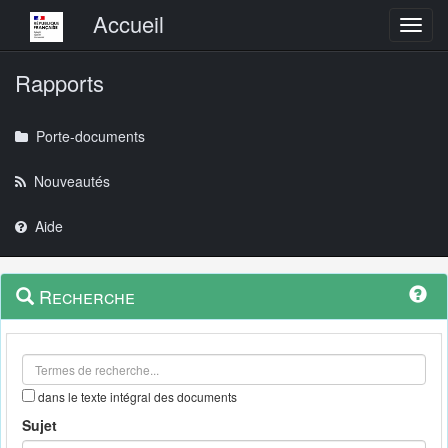
Menu principal
Accueil
Toggl
Rapports
Porte-documents
Nouveautés
Aide
Menu
Navigation
Recherche
contextuel
et
outils
annexes
dans le texte intégral des documents
Sujet