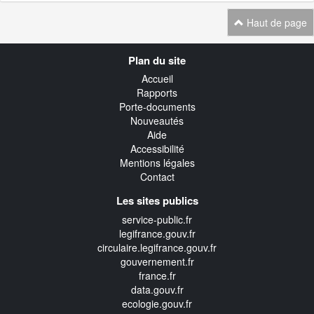
Haut de page
Navigation
Plan du site
transverse
Accueil
Rapports
Porte-documents
Nouveautés
Aide
Accessibilité
Mentions légales
Contact
Les sites publics
service-public.fr
legifrance.gouv.fr
circulaire.legifrance.gouv.fr
gouvernement.fr
france.fr
data.gouv.fr
ecologie.gouv.fr