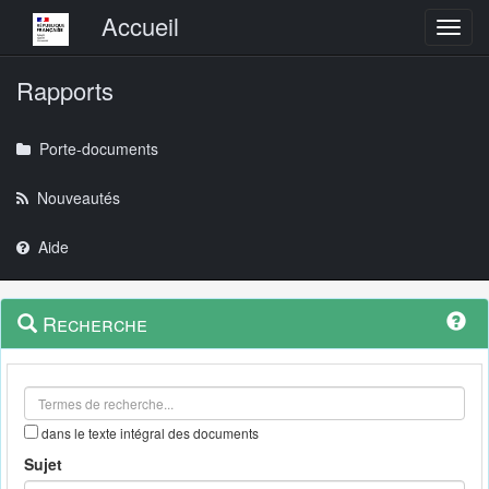
Menu principal
Accueil
Toggl
Rapports
Porte-documents
Nouveautés
Aide
Menu
Navigation
Recherche
contextuel
et
outils
annexes
dans le texte intégral des documents
Sujet