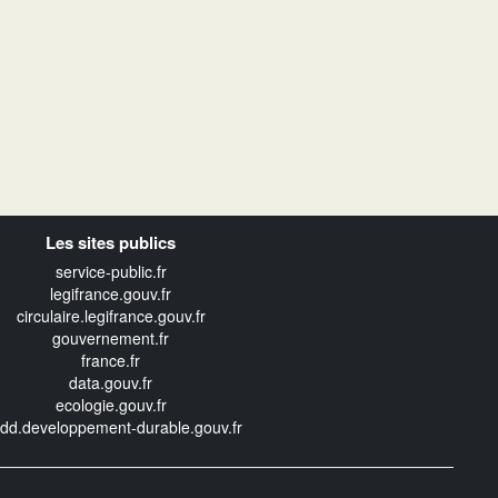
Les sites publics
service-public.fr
legifrance.gouv.fr
circulaire.legifrance.gouv.fr
gouvernement.fr
france.fr
data.gouv.fr
ecologie.gouv.fr
edd.developpement-durable.gouv.fr