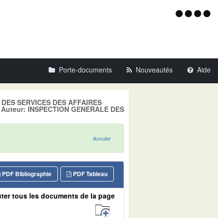
Menu
d'acce
Porte-documents
Nouveautés
Aide
LE DES SERVICES DES AFFAIRES
, Auteur: INSPECTION GENERALE DES
Annuler
PDF Bibliographie
PDF Tableau
ter tous les documents de la page