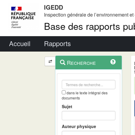
IGEDD
Inspection générale de l’environnement e
Base des rapports pub
Menu principal
Accueil
Rapports
Menu
Navigation
Recherche
contextuel
et
outils
annexes
dans le texte intégral des
documents
Sujet
Auteur physique