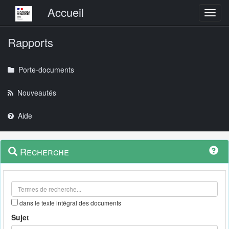
Menu principal
Accueil
Toggl
Rapports
Porte-documents
Nouveautés
Aide
Menu
Navigation
Recherche
contextuel
et
outils
annexes
dans le texte intégral des documents
Sujet