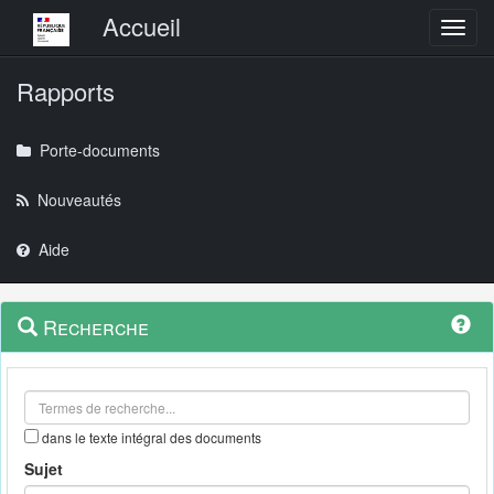
Menu principal
Accueil
Toggl
Rapports
Porte-documents
Nouveautés
Aide
Menu
Navigation
Recherche
contextuel
et
outils
annexes
dans le texte intégral des documents
Sujet