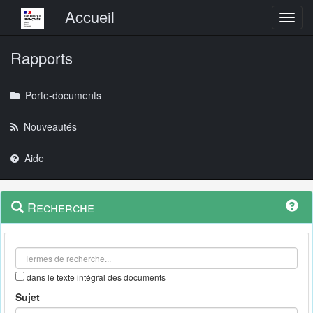
Menu principal
Accueil
Toggl
Rapports
Porte-documents
Nouveautés
Aide
Menu
Navigation
Recherche
contextuel
et
outils
annexes
dans le texte intégral des documents
Sujet