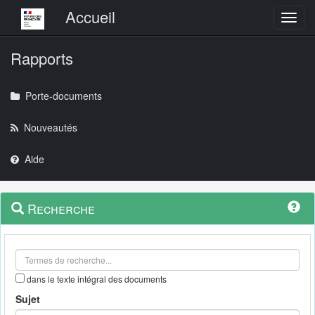
Menu principal
Accueil
Toggl
Rapports
Porte-documents
Nouveautés
Aide
Menu
Navigation
Recherche
contextuel
et
outils
annexes
dans le texte intégral des documents
Sujet