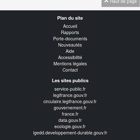
Haut de page
Navigation
Plan du site
transverse
Accueil
Rapports
Porte-documents
Nouveautés
Aide
Accessibilité
Mentions légales
Contact
Les sites publics
service-public.fr
legifrance.gouv.fr
circulaire.legifrance.gouv.fr
gouvernement.fr
france.fr
data.gouv.fr
ecologie.gouv.fr
igedd.developpement-durable.gouv.fr