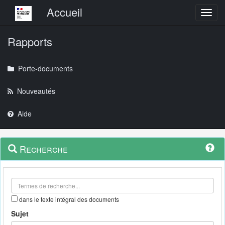
Menu principal
Accueil
Toggl
Rapports
Porte-documents
Nouveautés
Aide
Menu
Navigation
Recherche
contextuel
et
outils
annexes
dans le texte intégral des documents
Sujet