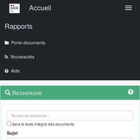
Menu principal
Accueil
Toggl
Rapports
Porte-documents
Nouveautés
Aide
Menu
Navigation
Recherche
contextuel
et
outils
annexes
dans le texte intégral des documents
Sujet