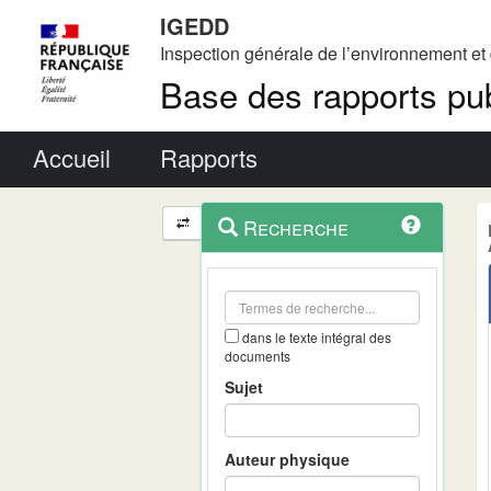
IGEDD
Inspection générale de l’environnement e
Base des rapports pub
Menu principal
Accueil
Rapports
Menu
Navigation
Recherche
contextuel
et
outils
annexes
dans le texte intégral des
documents
Sujet
Auteur physique