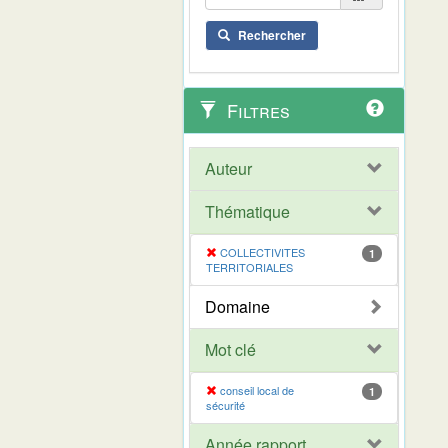
Rechercher
Filtres
Auteur
Thématique
COLLECTIVITES
1
TERRITORIALES
Domaine
Mot clé
conseil local de
1
sécurité
Année rapport