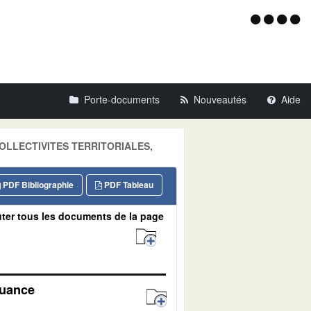
Menu
d'acce
Porte-documents
Nouveautés
Aide
: COLLECTIVITES TERRITORIALES,
PDF Bibliographie
PDF Tableau
ter tous les documents de la page
quance