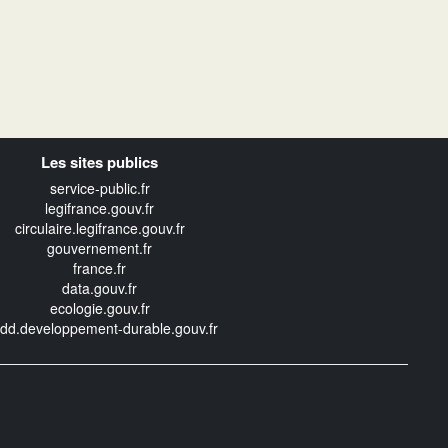
Les sites publics
service-public.fr
legifrance.gouv.fr
circulaire.legifrance.gouv.fr
gouvernement.fr
france.fr
data.gouv.fr
ecologie.gouv.fr
edd.developpement-durable.gouv.fr