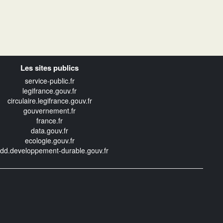
Les sites publics
service-public.fr
legifrance.gouv.fr
circulaire.legifrance.gouv.fr
gouvernement.fr
france.fr
data.gouv.fr
ecologie.gouv.fr
edd.developpement-durable.gouv.fr