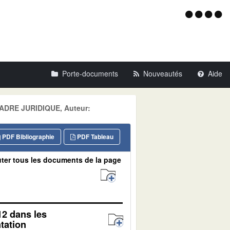
Menu
d'acce
Porte-documents
Nouveautés
Aide
 CADRE JURIDIQUE, Auteur:
PDF Bibliographie
PDF Tableau
ter tous les documents de la page
12 dans les
tation