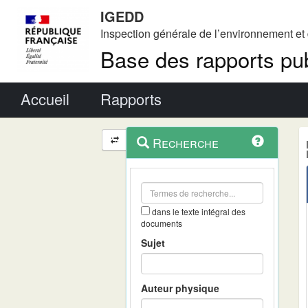
IGEDD
Inspection générale de l’environnement e
Base des rapports pub
Menu principal
Accueil
Rapports
Menu
Navigation
Recherche
contextuel
et
outils
annexes
dans le texte intégral des
documents
Sujet
Auteur physique