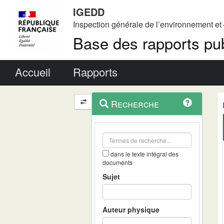
IGEDD
Inspection générale de l’environnement e
Base des rapports pub
Menu principal
Accueil
Rapports
Menu
Navigation
Recherche
contextuel
et
outils
annexes
dans le texte intégral des
documents
Sujet
Auteur physique