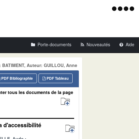
Menu
d'acce
Porte-documents
Nouveautés
Aide
ne: BATIMENT, Auteur: GUILLOU, Anne
PDF Bibliographie
PDF Tableau
ter tous les documents de la page
 d'accessibilité
LLE, Aude