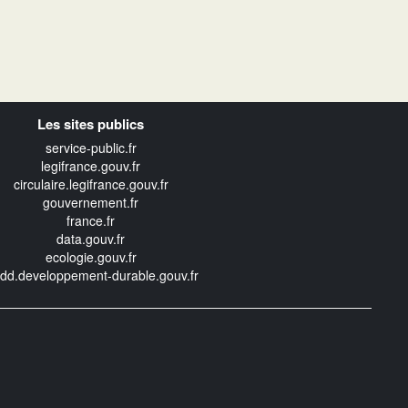
Les sites publics
service-public.fr
legifrance.gouv.fr
circulaire.legifrance.gouv.fr
gouvernement.fr
france.fr
data.gouv.fr
ecologie.gouv.fr
edd.developpement-durable.gouv.fr