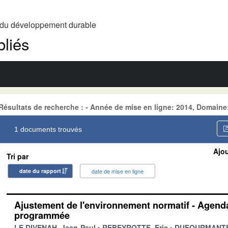
t du développement durable
liés
Résultats de recherche : - Année de mise en ligne: 2014, Domai
1 documents trouvés
Ajou
Tri par
date du rapport
date de mise en ligne
Ajustement de l'environnement normatif - Agenda
programmée
LE DIVENAH, Jean-Paul
REBEYROTTE, Eric
DUFOURMANTE