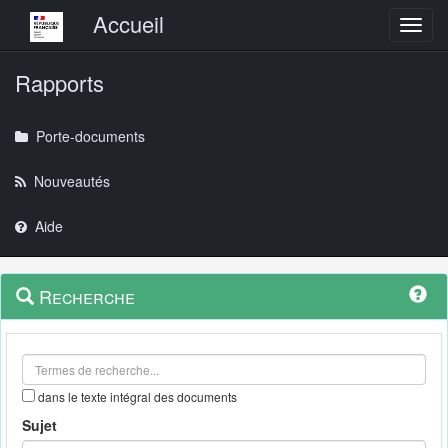
Menu principal
Accueil
Toggl
Rapports
Porte-documents
Nouveautés
Aide
Menu
Navigation
Recherche
contextuel
et
outils
annexes
dans le texte intégral des documents
Sujet