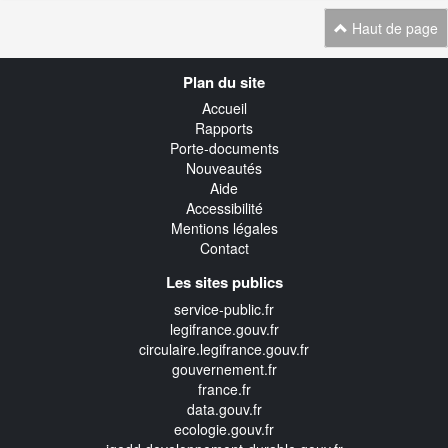
Haut de page
Navigation
Plan du site
transverse
Accueil
Rapports
Porte-documents
Nouveautés
Aide
Accessibilité
Mentions légales
Contact
Les sites publics
service-public.fr
legifrance.gouv.fr
circulaire.legifrance.gouv.fr
gouvernement.fr
france.fr
data.gouv.fr
ecologie.gouv.fr