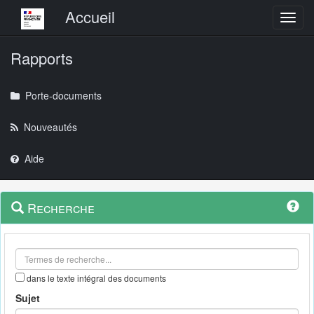
Menu principal
Accueil
Toggl
Rapports
Porte-documents
Nouveautés
Aide
Menu
Navigation
Recherche
contextuel
et
outils
annexes
dans le texte intégral des documents
Sujet