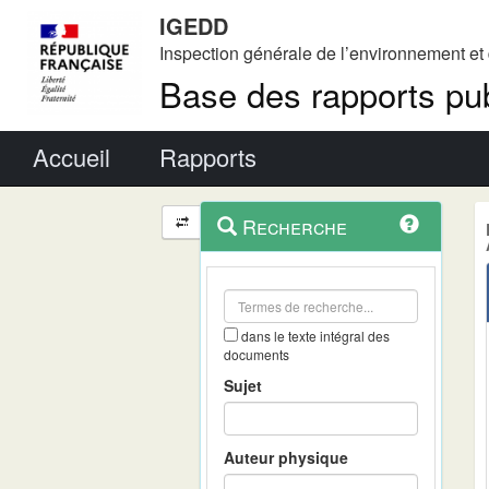
IGEDD
Inspection générale de l’environnement e
Base des rapports pub
Menu principal
Accueil
Rapports
Menu
Navigation
Recherche
contextuel
et
outils
annexes
dans le texte intégral des
documents
Sujet
Auteur physique