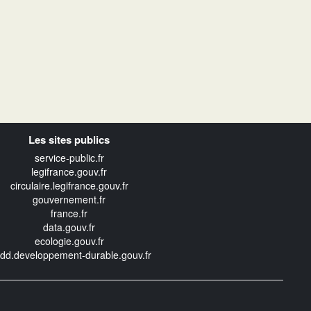
Les sites publics
service-public.fr
legifrance.gouv.fr
circulaire.legifrance.gouv.fr
gouvernement.fr
france.fr
data.gouv.fr
ecologie.gouv.fr
edd.developpement-durable.gouv.fr