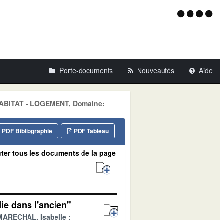
Menu
d'acce
Porte-documents
Nouveautés
Aide
: HABITAT - LOGEMENT, Domaine:
PDF Bibliographie
PDF Tableau
ter tous les documents de la page
ie dans l'ancien"
MARECHAL, Isabelle