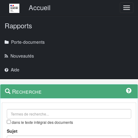
Menu principal
Accueil
Toggl
Rapports
Porte-documents
Nouveautés
Aide
Menu
Navigation
Recherche
contextuel
et
outils
annexes
dans le texte intégral des documents
Sujet