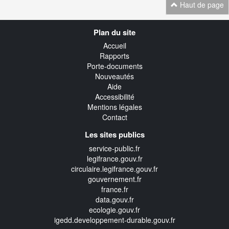
Haut de page
Navigation
Plan du site
transverse
Accueil
Rapports
Porte-documents
Nouveautés
Aide
Accessibilité
Mentions légales
Contact
Les sites publics
service-public.fr
legifrance.gouv.fr
circulaire.legifrance.gouv.fr
gouvernement.fr
france.fr
data.gouv.fr
ecologie.gouv.fr
igedd.developpement-durable.gouv.fr