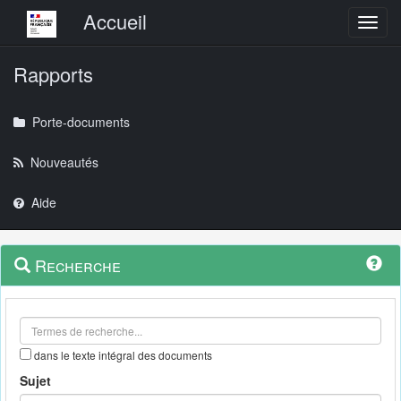
Menu principal
Accueil
Toggl
Rapports
Porte-documents
Nouveautés
Aide
Menu
Navigation
Recherche
contextuel
et
outils
annexes
dans le texte intégral des documents
Sujet