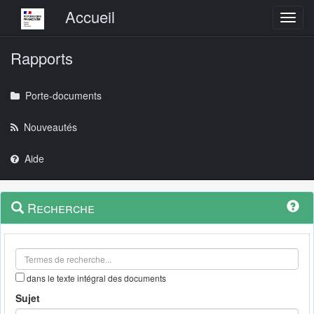
Menu principal
Accueil
Toggl
Rapports
Porte-documents
Nouveautés
Aide
Menu
Navigation
Recherche
contextuel
et
outils
annexes
dans le texte intégral des documents
Sujet