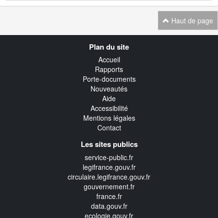
Haut de page
Navigation
Plan du site
transverse
Accueil
Rapports
Porte-documents
Nouveautés
Aide
Accessibilité
Mentions légales
Contact
Les sites publics
service-public.fr
legifrance.gouv.fr
circulaire.legifrance.gouv.fr
gouvernement.fr
france.fr
data.gouv.fr
ecologie.gouv.fr