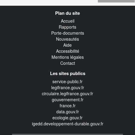
Navigation
Plan du site
transverse
Accueil
Rapports
Porte-documents
Nouveautés
Aide
Accessibilité
Mentions légales
Contact
Les sites publics
service-public.fr
legifrance.gouv.fr
circulaire.legifrance.gouv.fr
gouvernement.fr
france.fr
data.gouv.fr
ecologie.gouv.fr
igedd.developpement-durable.gouv.fr