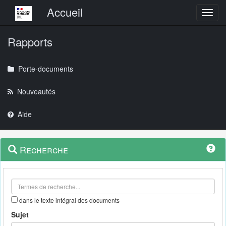
Menu principal
Accueil
Toggl
Rapports
Porte-documents
Nouveautés
Aide
Menu
Navigation
Recherche
contextuel
et
outils
annexes
dans le texte intégral des documents
Sujet