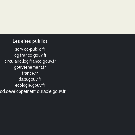
Les sites publics
service-public.fr
legifrance.gouv.fr
circulaire.legifrance.gouv.fr
gouvernement.fr
france.fr
data.gouv.fr
ecologie.gouv.fr
edd.developpement-durable.gouv.fr