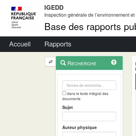
IGEDD
Inspection générale de l’environnement e
Base des rapports pub
Menu principal
Accueil
Rapports
Menu
Navigation
Recherche
contextuel
et
outils
annexes
dans le texte intégral des
documents
Sujet
Auteur physique