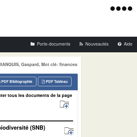
Menu
d'acce
Porte-documents
Nouveautés
Aide
 BIANQUIS, Gaspard, Mot clé: finances
PDF Bibliographie
PDF Tableau
ter tous les documents de la page
biodiversité (SNB)