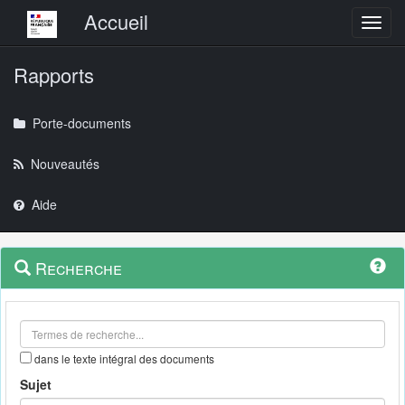
Menu principal
Accueil
Toggl
Rapports
Porte-documents
Nouveautés
Aide
Menu
Navigation
Recherche
contextuel
et
outils
annexes
dans le texte intégral des documents
Sujet