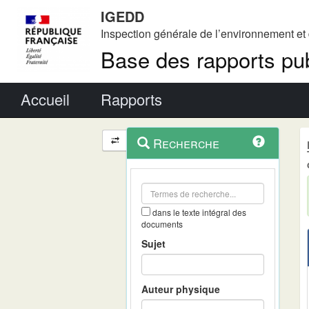
IGEDD
Inspection générale de l’environnement e
Base des rapports pub
Menu principal
Accueil
Rapports
Menu
Navigation
Recherche
contextuel
et
outils
annexes
dans le texte intégral des
documents
Sujet
Auteur physique