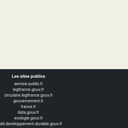
Les sites publics
service-public.fr
legifrance.gouv.fr
circulaire.legifrance.gouv.fr
gouvernement.fr
france.fr
data.gouv.fr
ecologie.gouv.fr
edd.developpement-durable.gouv.fr