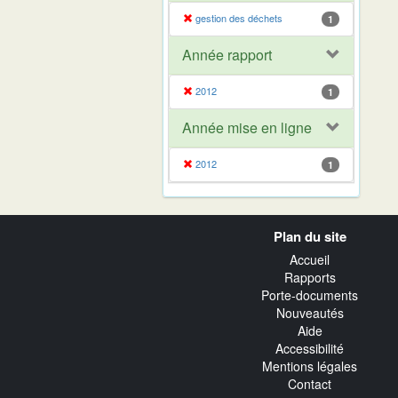
gestion des déchets
1
Année rapport
2012
1
Année mise en ligne
2012
1
Navigation
Plan du site
transverse
Accueil
Rapports
Porte-documents
Nouveautés
Aide
Accessibilité
Mentions légales
Contact