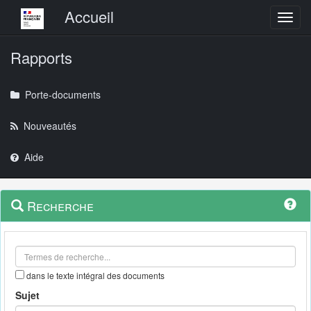
Menu principal
Accueil
Toggl
Rapports
Porte-documents
Nouveautés
Aide
Menu
Navigation
Recherche
contextuel
et
outils
annexes
dans le texte intégral des documents
Sujet