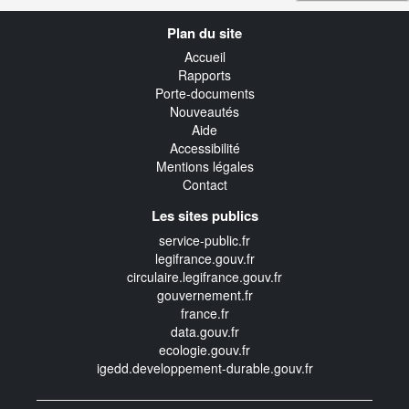
Navigation
Plan du site
transverse
Accueil
Rapports
Porte-documents
Nouveautés
Aide
Accessibilité
Mentions légales
Contact
Les sites publics
service-public.fr
legifrance.gouv.fr
circulaire.legifrance.gouv.fr
gouvernement.fr
france.fr
data.gouv.fr
ecologie.gouv.fr
igedd.developpement-durable.gouv.fr