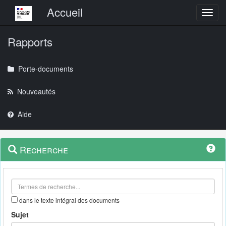
Menu principal
Accueil
Toggl
Rapports
Porte-documents
Nouveautés
Aide
Menu
Navigation
Recherche
contextuel
et
outils
annexes
dans le texte intégral des documents
Sujet