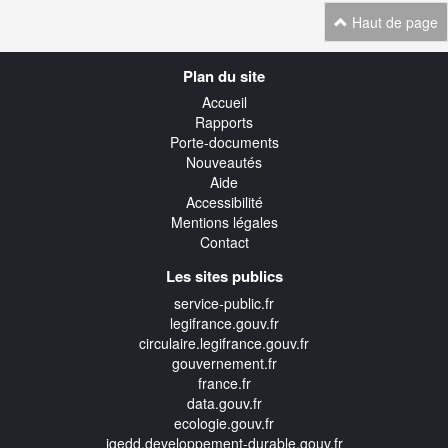
Haut de page
Navigation
Plan du site
transverse
Accueil
Rapports
Porte-documents
Nouveautés
Aide
Accessibilité
Mentions légales
Contact
Les sites publics
service-public.fr
legifrance.gouv.fr
circulaire.legifrance.gouv.fr
gouvernement.fr
france.fr
data.gouv.fr
ecologie.gouv.fr
igedd.developpement-durable.gouv.fr