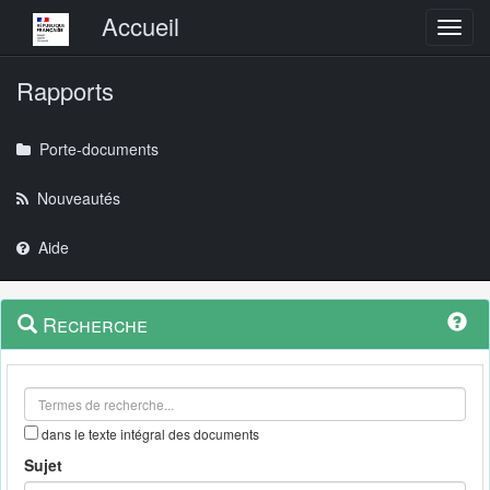
Menu principal
Accueil
Toggl
Rapports
Porte-documents
Nouveautés
Aide
Menu
Navigation
Recherche
contextuel
et
outils
annexes
dans le texte intégral des documents
Sujet