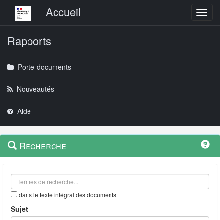
Menu principal
Accueil
Toggl
Rapports
Porte-documents
Nouveautés
Aide
Menu
Navigation
Recherche
contextuel
et
outils
annexes
dans le texte intégral des documents
Sujet