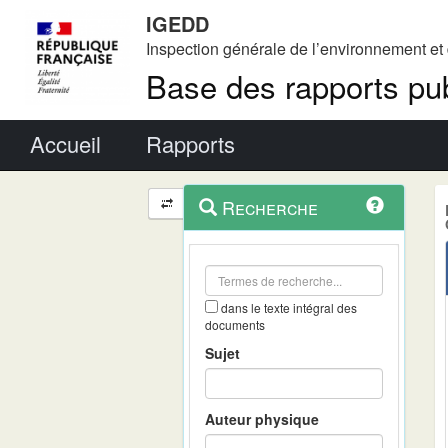
IGEDD
Inspection générale de l’environnement e
Base des rapports pub
Menu principal
Accueil
Rapports
Menu
Navigation
Recherche
contextuel
et
outils
annexes
dans le texte intégral des
documents
Sujet
Auteur physique