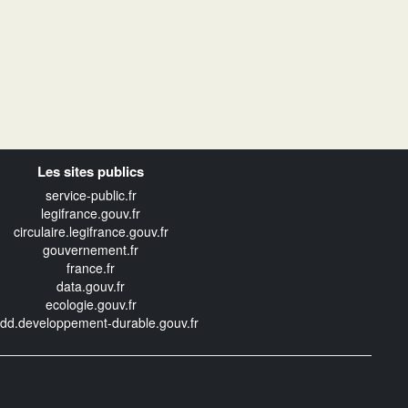
Les sites publics
service-public.fr
legifrance.gouv.fr
circulaire.legifrance.gouv.fr
gouvernement.fr
france.fr
data.gouv.fr
ecologie.gouv.fr
edd.developpement-durable.gouv.fr