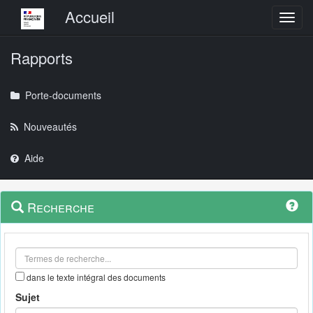
Menu principal
Accueil
Toggl
Rapports
Porte-documents
Nouveautés
Aide
Menu
Navigation
Recherche
contextuel
et
outils
annexes
dans le texte intégral des documents
Sujet