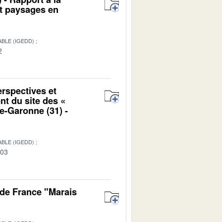
et paysages en
BLE (IGEDD)
2
erspectives et
nt du site des «
e-Garonne (31) -
BLE (IGEDD)
-03
de France "Marais