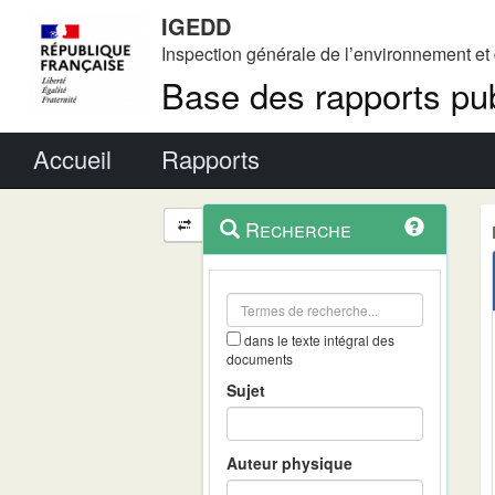
IGEDD
Inspection générale de l’environnement e
Base des rapports pub
Menu principal
Accueil
Rapports
Menu
Navigation
Recherche
contextuel
et
outils
annexes
dans le texte intégral des
documents
Sujet
Auteur physique