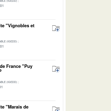
BLE (IGEDD)
-01
te "Vignobles et
BLE (IGEDD)
-01
 de France "Puy
P
BLE (IGEDD)
01
ite "Marais de