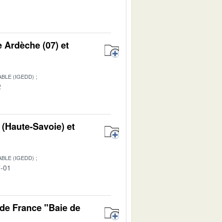
1
e Ardèche (07) et
BLE (IGEDD)
2
 (Haute-Savoie) et
BLE (IGEDD)
7-01
de France "Baie de