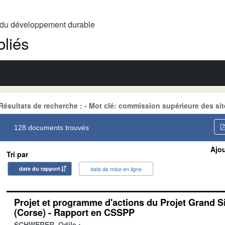
t du développement durable
liés
Résultats de recherche : - Mot clé: commission supérieure des si
128 documents trouvés
Ajou
Tri par
date du rapport
date de mise en ligne
Projet et programme d'actions du Projet Grand S
(Corse) - Rapport en CSSPP
SCHWERER, Odile