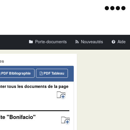
Menu
d'acce
Porte-documents
Nouveautés
Aide
tes
PDF Bibliographie
PDF Tableau
ter tous les documents de la page
ite "Bonifacio"