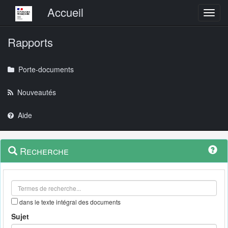
Menu principal
Accueil
Toggl
Rapports
Porte-documents
Nouveautés
Aide
Menu
Navigation
Recherche
contextuel
et
outils
annexes
dans le texte intégral des documents
Sujet