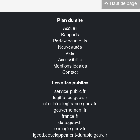
Haut de page
Navigation
Plan du site
transverse
Accueil
Rapports
Porte-documents
Nouveautés
Aide
Accessibilité
Mentions légales
Contact
Les sites publics
service-public.fr
legifrance.gouv.fr
circulaire.legifrance.gouv.fr
gouvernement.fr
france.fr
data.gouv.fr
ecologie.gouv.fr
igedd.developpement-durable.gouv.fr