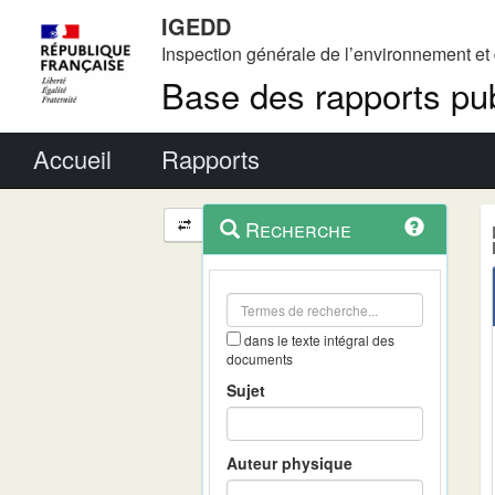
IGEDD
Inspection générale de l’environnement e
Base des rapports pub
Menu principal
Accueil
Rapports
Menu
Navigation
Recherche
contextuel
et
outils
annexes
dans le texte intégral des
documents
Sujet
Auteur physique