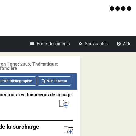
Menu
d'acce
Porte-documents
Nouveautés
Aide
 en ligne: 2005, Thématique:
foncière
PDF Bibliographie
PDF Tableau
ter tous les documents de la page
 de la surcharge