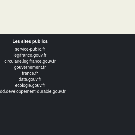
Les sites publics
service-public.fr
legifrance.gouv.fr
circulaire.legifrance.gouv.fr
gouvernement.fr
france.fr
data.gouv.fr
ecologie.gouv.fr
edd.developpement-durable.gouv.fr