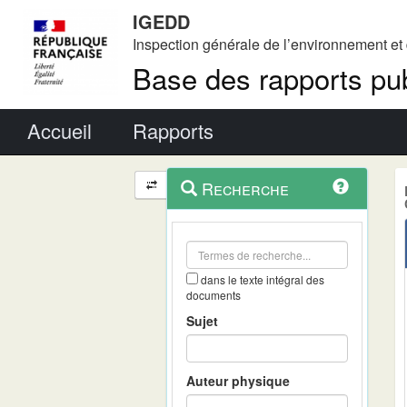
IGEDD
Inspection générale de l’environnement e
Base des rapports pub
Menu principal
Accueil
Rapports
Menu
Navigation
Recherche
contextuel
et
outils
annexes
dans le texte intégral des
documents
Sujet
Auteur physique