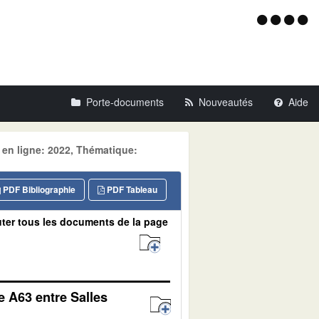
Menu
d'acce
Porte-documents
Nouveautés
Aide
 en ligne: 2022, Thématique:
PDF Bibliographie
PDF Tableau
ter tous les documents de la page
e A63 entre Salles