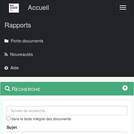
Menu principal
Accueil
Toggl
Rapports
Porte-documents
Nouveautés
Aide
Menu
Navigation
Recherche
contextuel
et
outils
annexes
dans le texte intégral des documents
Sujet