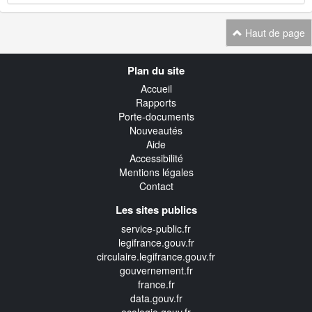
Haut de page
Navigation
Plan du site
transverse
Accueil
Rapports
Porte-documents
Nouveautés
Aide
Accessibilité
Mentions légales
Contact
Les sites publics
service-public.fr
legifrance.gouv.fr
circulaire.legifrance.gouv.fr
gouvernement.fr
france.fr
data.gouv.fr
ecologie.gouv.fr