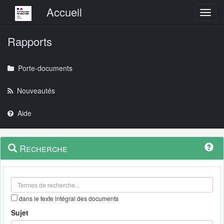
Menu principal
Accueil
Toggl
Rapports
Porte-documents
Nouveautés
Aide
Menu
Navigation
Recherche
contextuel
et
outils
annexes
dans le texte intégral des documents
Sujet