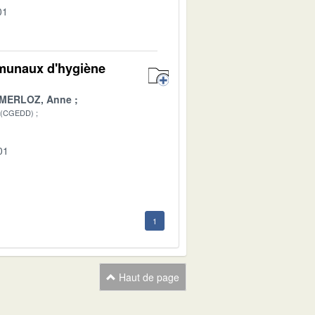
01
mmunaux d'hygiène
MERLOZ, Anne
 (CGEDD)
01
1
Haut de page