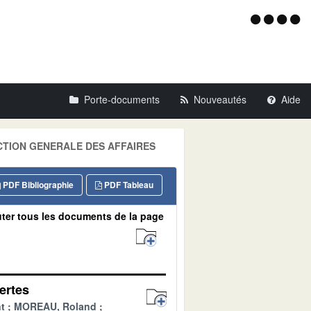
Menu
d'acce
Porte-documents
Nouveautés
Aide
NSPECTION GENERALE DES AFFAIRES
PDF Bibliographie
PDF Tableau
ter tous les documents de la page
ertes
t
MOREAU, Roland