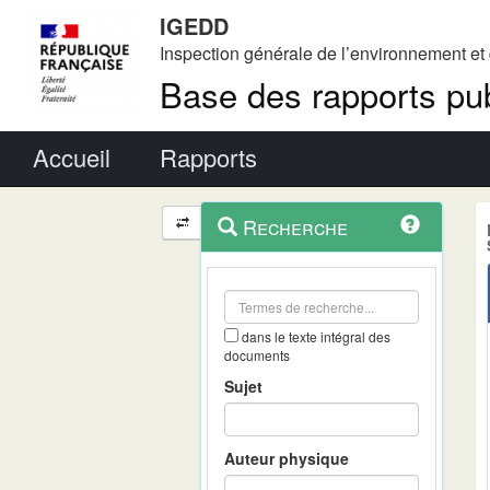
IGEDD
Inspection générale de l’environnement e
Base des rapports pub
Menu principal
Accueil
Rapports
Menu
Navigation
Recherche
contextuel
et
outils
annexes
dans le texte intégral des
documents
Sujet
Auteur physique