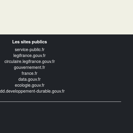
Les sites publics
service-public.fr
legifrance.gouv.fr
circulaire.legifrance.gouv.fr
gouvernement.fr
france.fr
data.gouv.fr
ecologie.gouv.fr
edd.developpement-durable.gouv.fr