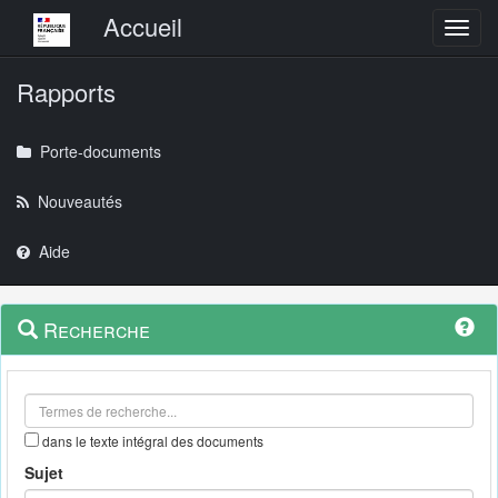
Menu principal
Accueil
Toggl
Rapports
Porte-documents
Nouveautés
Aide
Menu
Navigation
Recherche
contextuel
et
outils
annexes
dans le texte intégral des documents
Sujet