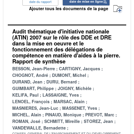
date du rapport
date de mise en ligne
Ajouter tous les documents de la page
Audit thématique d'initiative nationale
(ATIN) 2007 sur le rôle des DDE et DRE
dans la mise en oeuvre et le
fonctionnement des délégations de
compétence en matière d'aides à la pierre.
Rapport de synthèse
BESSON, Jean-Pierre
CARTIGNY, Jacques
CHOGNOT, André
DUMONT, Michel
DURAND, Jean
DURU, Bernard
GUIMBART, Philippe
JOIGNY, Michèle
KELIFA, Paul
LASSAIGNE, Yves
LENOEL, François
MARSAC, Alain
MASNIERES, Jean-Luc
MASSENET, Yves
MICHEL, Alain
PINAUD, Monique
PREVOT, Marc
ROMAN, José
SCHMITT, Mireille
STOREZ, Jean
VANDEWALLE, Bernadette
CONSEIL GENERAL DE L'ENVIRONNEMENT ET DU DEVELOPPEMENT