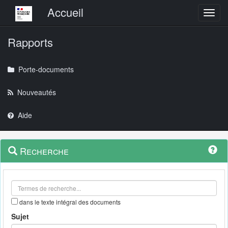
Menu principal
Accueil
Toggl
Rapports
Porte-documents
Nouveautés
Aide
Menu
Navigation
Recherche
contextuel
et
outils
annexes
dans le texte intégral des documents
Sujet