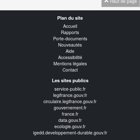
Haut de page
Navigation
Plan du site
transverse
Accueil
Rapports
Porte-documents
Nouveautés
Aide
Accessibilité
Mentions légales
Contact
Les sites publics
service-public.fr
legifrance.gouv.fr
circulaire.legifrance.gouv.fr
gouvernement.fr
france.fr
data.gouv.fr
ecologie.gouv.fr
igedd.developpement-durable.gouv.fr